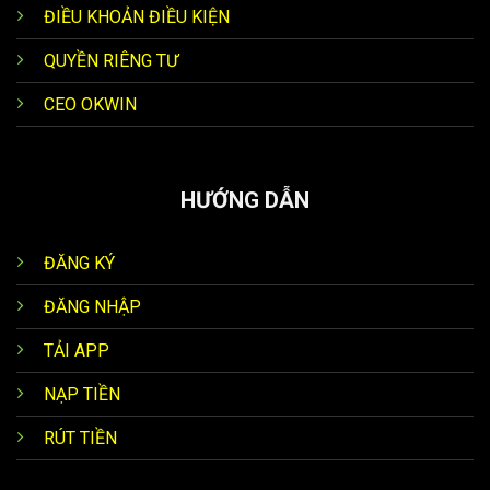
ĐIỀU KHOẢN ĐIỀU KIỆN
QUYỀN RIÊNG TƯ
CEO OKWIN
HƯỚNG DẪN
ĐĂNG KÝ
ĐĂNG NHẬP
TẢI APP
NẠP TIỀN
RÚT TIỀN