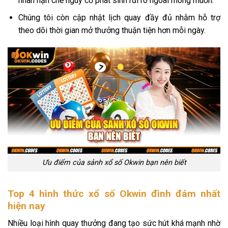
nhân hạn chế nguy cơ phát sinh rủi ro ngoài mong muốn.
Chúng tôi còn cập nhật lịch quay đầy đủ nhằm hỗ trợ
theo dõi thời gian mở thưởng thuận tiện hơn mỗi ngày.
Ưu điểm của sảnh xổ số Okwin bạn nên biết
Top 4 hình thức xổ số Okwin đình đám nhất
hiện nay
Nhiều loại hình quay thưởng đang tạo sức hút khá mạnh nhờ