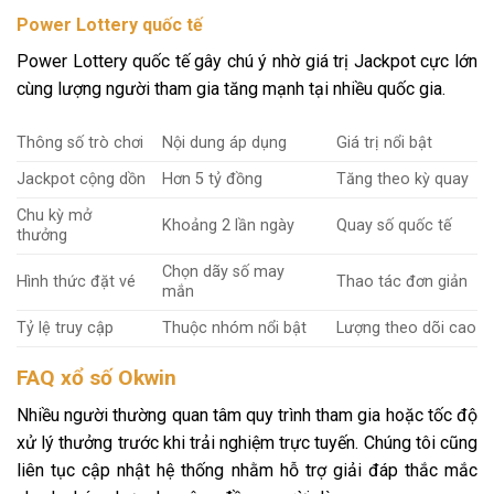
Power Lottery quốc tế
Power Lottery quốc tế gây chú ý nhờ giá trị Jackpot cực lớn
cùng lượng người tham gia tăng mạnh tại nhiều quốc gia.
Thông số trò chơi
Nội dung áp dụng
Giá trị nổi bật
Jackpot cộng dồn
Hơn 5 tỷ đồng
Tăng theo kỳ quay
Chu kỳ mở
Khoảng 2 lần ngày
Quay số quốc tế
thưởng
Chọn dãy số may
Hình thức đặt vé
Thao tác đơn giản
mắn
Tỷ lệ truy cập
Thuộc nhóm nổi bật
Lượng theo dõi cao
FAQ xổ số Okwin
Nhiều người thường quan tâm quy trình tham gia hoặc tốc độ
xử lý thưởng trước khi trải nghiệm trực tuyến. Chúng tôi cũng
liên tục cập nhật hệ thống nhằm hỗ trợ giải đáp thắc mắc