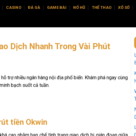
CASINO
ĐÁ GÀ
GAME BÀI
NỔ HŨ
THỂ THAO
XỔ SỐ
ao Dịch Nhanh Trong Vài Phút
, hỗ trợ nhiều ngân hàng nội địa phổ biến. Khám phá ngay cùng
 minh bạch suốt cả tuần.
rút tiền Okwin
há cao nhằm hạn chế tình trạng giao dịch bị gián đoạn giữa