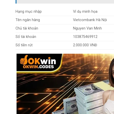
Hạng mục nhập
Ví dụ minh họa
Tên ngân hàng
Vietcombank Hà Nội
Chủ tài khoản
Nguyen Van Minh
Số tài khoản
103875469912
Số tiền rút
2.000.000 VNĐ