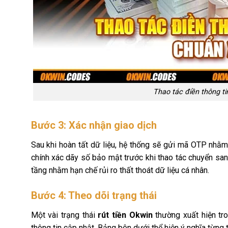
Thao tác điền thông t
Bước 3: Xác nhận giao dịch
Sau khi hoàn tất dữ liệu, hệ thống sẽ gửi mã OTP nhằ
chính xác dãy số bảo mật trước khi thao tác chuyển sang
tầng nhằm hạn chế rủi ro thất thoát dữ liệu cá nhân.
Bước 4: Theo dõi trạng thái
Một vài trạng thái
rút tiền Okwin
thường xuất hiện tro
thông tin cập nhật. Bảng bên dưới thể hiện ý nghĩa từng t