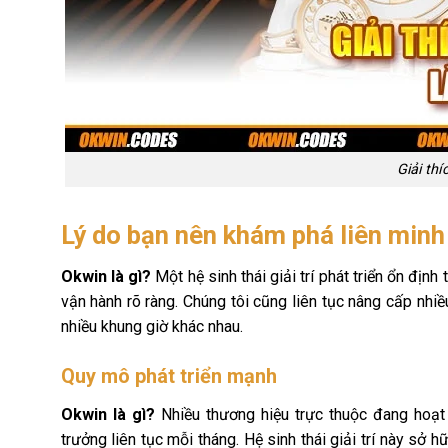
Giải thí
Lý do bạn nên khám phá liên min
Okwin là gì?
Một hệ sinh thái giải trí phát triển ổn đ
vận hành rõ ràng. Chúng tôi cũng liên tục nâng cấp nhiề
nhiều khung giờ khác nhau.
Quy mô phát triển mạnh
Okwin là gì?
Nhiều thương hiệu trực thuộc đang hoạt 
trưởng liên tục mỗi tháng. Hệ sinh thái giải trí này sở