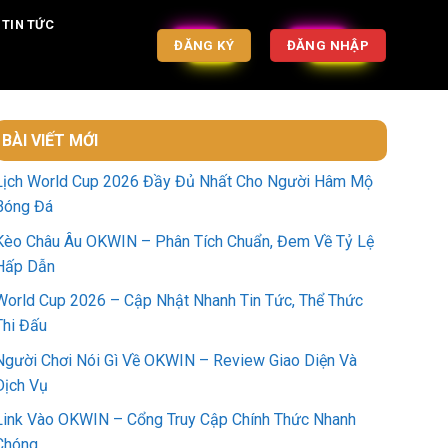
TIN TỨC
ĐĂNG KÝ
ĐĂNG NHẬP
BÀI VIẾT MỚI
Lịch World Cup 2026 Đầy Đủ Nhất Cho Người Hâm Mộ
Bóng Đá
Kèo Châu Âu OKWIN – Phân Tích Chuẩn, Đem Về Tỷ Lệ
Hấp Dẫn
World Cup 2026 – Cập Nhật Nhanh Tin Tức, Thể Thức
Thi Đấu
Người Chơi Nói Gì Về OKWIN – Review Giao Diện Và
Dịch Vụ
Link Vào OKWIN – Cổng Truy Cập Chính Thức Nhanh
Chóng