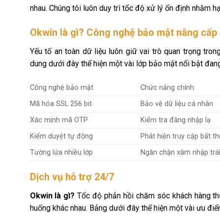
nhau. Chúng tôi luôn duy trì tốc độ xử lý ổn định nhằm h
Okwin là gì? Công nghệ bảo mật nâng cấp
Yếu tố an toàn dữ liệu luôn giữ vai trò quan trọng trong
dung dưới đây thể hiện một vài lớp bảo mật nổi bật đang
Công nghệ bảo mật
Chức năng chính
Mã hóa SSL 256 bit
Bảo vệ dữ liệu cá nhân
Xác minh mã OTP
Kiểm tra đăng nhập lạ
Kiểm duyệt tự động
Phát hiện truy cập bất t
Tường lửa nhiều lớp
Ngăn chặn xâm nhập trá
Dịch vụ hỗ trợ 24/7
Okwin là gì?
Tốc độ phản hồi chăm sóc khách hàng thườ
huống khác nhau. Bảng dưới đây thể hiện một vài ưu điểm 