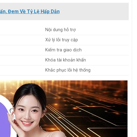
ẩn, Đem Về Tỷ Lệ Hấp Dẫn
Nội dung hỗ trợ
Xử lý lỗi truy cập
Kiểm tra giao dịch
Khóa tài khoản khẩn
Khắc phục lỗi hệ thống