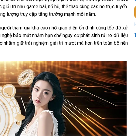
 giải trí như game bài, nổ hũ, thể thao cùng casino trực tuyến.
ứng lượng truy cập tăng trưởng mạnh mỗi năm.
người tham gia khá cao nhờ giao diện ổn định cùng tốc độ xử
 nghệ bảo mật nhằm hạn chế nguy cơ phát sinh rủi ro dữ liệu
ợ nhằm giữ trải nghiệm giải trí mượt mà hơn trên toàn bộ nền