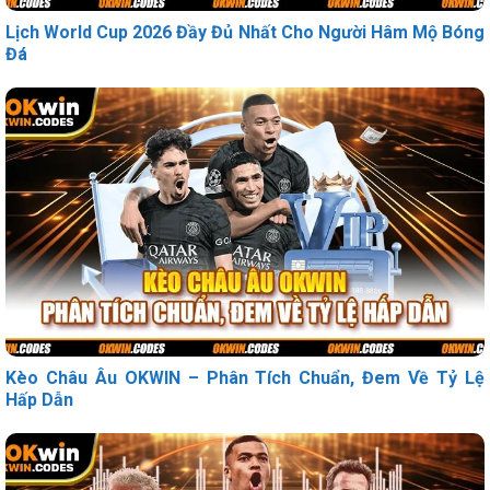
Lịch World Cup 2026 Đầy Đủ Nhất Cho Người Hâm Mộ Bóng
Đá
Kèo Châu Âu OKWIN – Phân Tích Chuẩn, Đem Về Tỷ Lệ
Hấp Dẫn