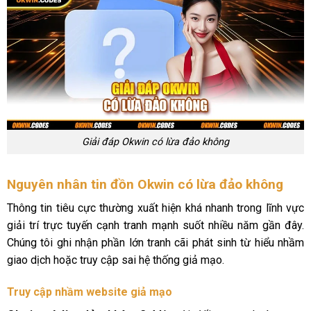
Giải đáp Okwin có lừa đảo không
Nguyên nhân tin đồn Okwin có lừa đảo không
Thông tin tiêu cực thường xuất hiện khá nhanh trong lĩnh vực
giải trí trực tuyến cạnh tranh mạnh suốt nhiều năm gần đây.
Chúng tôi ghi nhận phần lớn tranh cãi phát sinh từ hiểu nhầm
giao dịch hoặc truy cập sai hệ thống giả mạo.
Truy cập nhầm website giả mạo