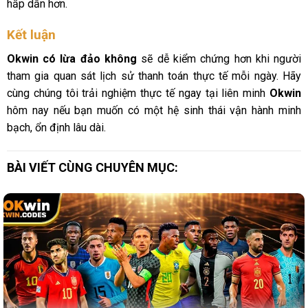
hấp dẫn hơn.
Kết luận
Okwin có lừa đảo không
sẽ dễ kiểm chứng hơn khi người
tham gia quan sát lịch sử thanh toán thực tế mỗi ngày. Hãy
cùng chúng tôi trải nghiệm thực tế ngay tại liên minh
Okwin
hôm nay nếu bạn muốn có một hệ sinh thái vận hành minh
bạch, ổn định lâu dài.
BÀI VIẾT CÙNG CHUYÊN MỤC: