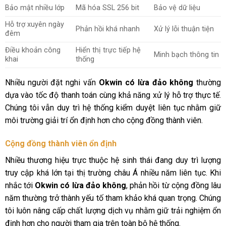
Bảo mật nhiều lớp
Mã hóa SSL 256 bit
Bảo vệ dữ liệu
Hỗ trợ xuyên ngày
Phản hồi khá nhanh
Xử lý lỗi thuận tiện
đêm
Điều khoản công
Hiển thị trực tiếp hệ
Minh bạch thông tin
khai
thống
Nhiều người đặt nghi vấn
Okwin có lừa đảo không
thường
dựa vào tốc độ thanh toán cùng khả năng xử lý hỗ trợ thực tế.
Chúng tôi vẫn duy trì hệ thống kiểm duyệt liên tục nhằm giữ
môi trường giải trí ổn định hơn cho cộng đồng thành viên.
Cộng đồng thành viên ổn định
Nhiều thương hiệu trực thuộc hệ sinh thái đang duy trì lượng
truy cập khá lớn tại thị trường châu Á nhiều năm liên tục. Khi
nhắc tới
Okwin có lừa đảo không
, phản hồi từ cộng đồng lâu
năm thường trở thành yếu tố tham khảo khá quan trọng. Chúng
tôi luôn nâng cấp chất lượng dịch vụ nhằm giữ trải nghiệm ổn
định hơn cho người tham gia trên toàn bộ hệ thống.