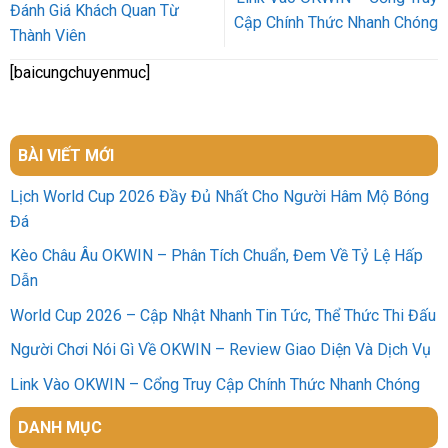
Đánh Giá Khách Quan Từ
Cập Chính Thức Nhanh Chóng
Thành Viên
[baicungchuyenmuc]
BÀI VIẾT MỚI
Lịch World Cup 2026 Đầy Đủ Nhất Cho Người Hâm Mộ Bóng
Đá
Kèo Châu Âu OKWIN – Phân Tích Chuẩn, Đem Về Tỷ Lệ Hấp
Dẫn
World Cup 2026 – Cập Nhật Nhanh Tin Tức, Thể Thức Thi Đấu
Người Chơi Nói Gì Về OKWIN – Review Giao Diện Và Dịch Vụ
Link Vào OKWIN – Cổng Truy Cập Chính Thức Nhanh Chóng
DANH MỤC