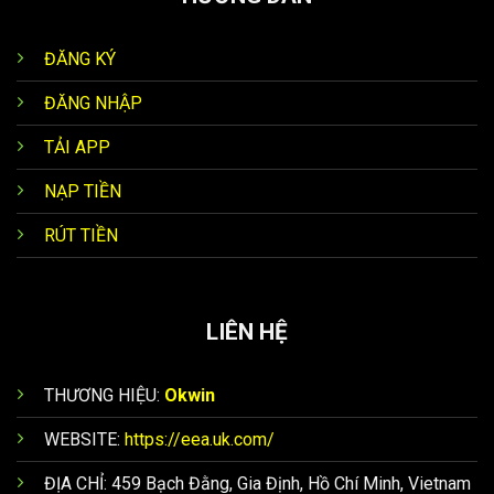
ĐĂNG KÝ
ĐĂNG NHẬP
TẢI APP
NẠP TIỀN
RÚT TIỀN
LIÊN HỆ
THƯƠNG HIỆU:
Okwin
WEBSITE:
https://eea.uk.com/
ĐỊA CHỈ:
459 Bạch Đằng, Gia Định, Hồ Chí Minh, Vietnam