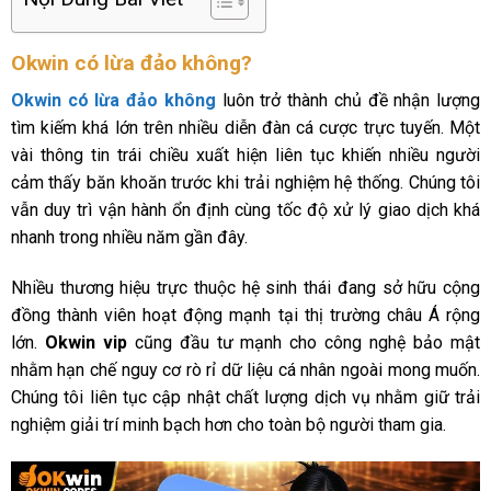
Okwin có lừa đảo không?
Okwin có lừa đảo không
luôn trở thành chủ đề nhận lượng
tìm kiếm khá lớn trên nhiều diễn đàn cá cược trực tuyến. Một
vài thông tin trái chiều xuất hiện liên tục khiến nhiều người
cảm thấy băn khoăn trước khi trải nghiệm hệ thống. Chúng tôi
vẫn duy trì vận hành ổn định cùng tốc độ xử lý giao dịch khá
nhanh trong nhiều năm gần đây.
Nhiều thương hiệu trực thuộc hệ sinh thái đang sở hữu cộng
đồng thành viên hoạt động mạnh tại thị trường châu Á rộng
lớn.
Okwin vip
cũng đầu tư mạnh cho công nghệ bảo mật
nhằm hạn chế nguy cơ rò rỉ dữ liệu cá nhân ngoài mong muốn.
Chúng tôi liên tục cập nhật chất lượng dịch vụ nhằm giữ trải
nghiệm giải trí minh bạch hơn cho toàn bộ người tham gia.