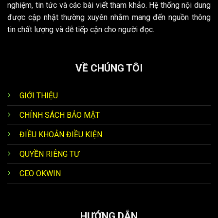
nghiệm, tin tức và các bài viết tham khảo. Hệ thống nội dung
được cập nhật thường xuyên nhằm mang đến nguồn thông
tin chất lượng và dễ tiếp cận cho người đọc.
VỀ CHÚNG TÔI
GIỚI THIỆU
CHÍNH SÁCH BẢO MẬT
ĐIỀU KHOẢN ĐIỀU KIỆN
QUYỀN RIÊNG TƯ
CEO OKWIN
HƯỚNG DẪN