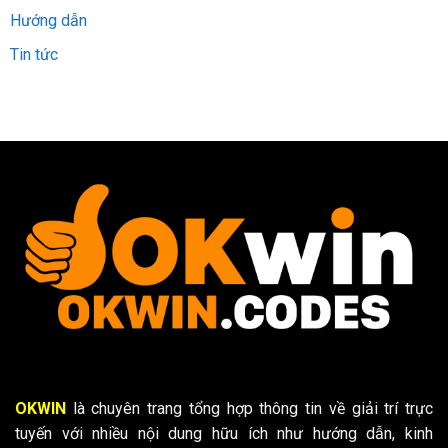
Hướng dẫn
Tin tức
OKWIN
là chuyên trang tổng hợp thông tin về giải trí trực
tuyến với nhiều nội dung hữu ích như hướng dẫn, kinh