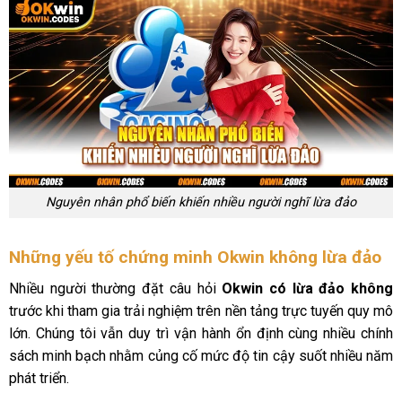
Nguyên nhân phổ biến khiến nhiều người nghĩ lừa đảo
Những yếu tố chứng minh Okwin không lừa đảo
Nhiều người thường đặt câu hỏi
Okwin có lừa đảo không
trước khi tham gia trải nghiệm trên nền tảng trực tuyến quy mô
lớn. Chúng tôi vẫn duy trì vận hành ổn định cùng nhiều chính
sách minh bạch nhằm củng cố mức độ tin cậy suốt nhiều năm
phát triển.