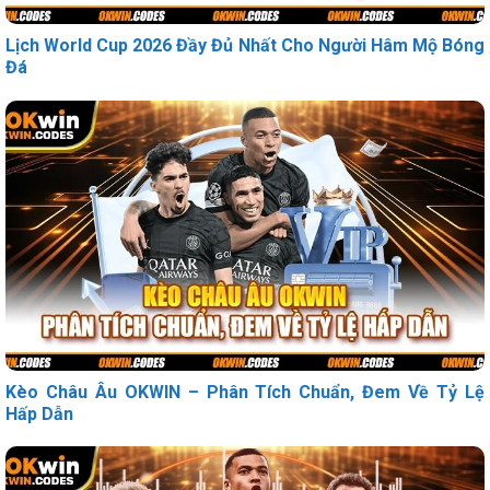
Lịch World Cup 2026 Đầy Đủ Nhất Cho Người Hâm Mộ Bóng
Đá
Kèo Châu Âu OKWIN – Phân Tích Chuẩn, Đem Về Tỷ Lệ
Hấp Dẫn