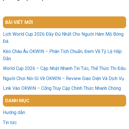
BÀI VIẾT MỚI
Lịch World Cup 2026 Đầy Đủ Nhất Cho Người Hâm Mộ Bóng
Đá
Kèo Châu Âu OKWIN – Phân Tích Chuẩn, Đem Về Tỷ Lệ Hấp
Dẫn
World Cup 2026 – Cập Nhật Nhanh Tin Tức, Thể Thức Thi Đấu
Người Chơi Nói Gì Về OKWIN – Review Giao Diện Và Dịch Vụ
Link Vào OKWIN – Cổng Truy Cập Chính Thức Nhanh Chóng
DANH MỤC
Hướng dẫn
Tin tức