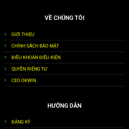
VỀ CHÚNG TÔI
GIỚI THIỆU
CHÍNH SÁCH BẢO MẬT
ĐIỀU KHOẢN ĐIỀU KIỆN
QUYỀN RIÊNG TƯ
CEO OKWIN
HƯỚNG DẪN
ĐĂNG KÝ