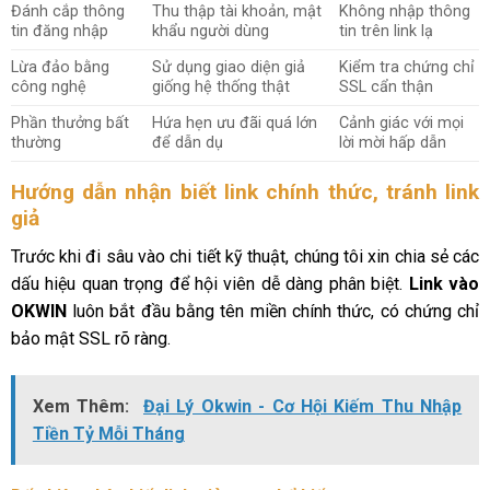
Đánh cắp thông
Thu thập tài khoản, mật
Không nhập thông
tin đăng nhập
khẩu người dùng
tin trên link lạ
Lừa đảo bằng
Sử dụng giao diện giả
Kiểm tra chứng chỉ
công nghệ
giống hệ thống thật
SSL cẩn thận
Phần thưởng bất
Hứa hẹn ưu đãi quá lớn
Cảnh giác với mọi
thường
để dẫn dụ
lời mời hấp dẫn
Hướng dẫn nhận biết link chính thức, tránh link
giả
Trước khi đi sâu vào chi tiết kỹ thuật, chúng tôi xin chia sẻ các
dấu hiệu quan trọng để hội viên dễ dàng phân biệt.
Link vào
OKWIN
luôn bắt đầu bằng tên miền chính thức, có chứng chỉ
bảo mật SSL rõ ràng.
Xem Thêm:
Đại Lý Okwin - Cơ Hội Kiếm Thu Nhập
Tiền Tỷ Mỗi Tháng