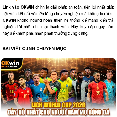
Link vào OKWIN
chính là giải pháp an toàn, tiện lợi nhất giúp
hội viên kết nối với nền tảng chuyên nghiệp mà không lo rủi ro.
OKWIN
không ngừng hoàn thiện hệ thống để mang đến trải
nghiệm tốt nhất cho mọi thành viên. Hãy truy cập ngay hôm
nay để khám phá, nhận phần thưởng xứng đáng.
BÀI VIẾT CÙNG CHUYÊN MỤC: