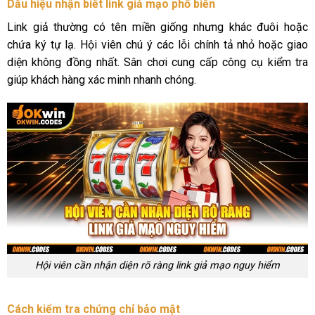
Dấu hiệu nhận biết link giả mạo phổ biến
Link giả thường có tên miền giống nhưng khác đuôi hoặc
chứa ký tự lạ. Hội viên chú ý các lỗi chính tả nhỏ hoặc giao
diện không đồng nhất. Sân chơi cung cấp công cụ kiểm tra
giúp khách hàng xác minh nhanh chóng.
Hội viên cần nhận diện rõ ràng link giả mạo nguy hiểm
Cách kiểm tra chứng chỉ bảo mật