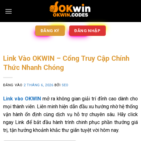
ĐĂNG KÝ
ĐĂNG NHẬP
Link Vào OKWIN – Cổng Truy Cập Chính
Thức Nhanh Chóng
ĐĂNG VÀO
2 THÁNG 6, 2026
BỞI
SEO
Link vào OKWIN
mở ra không gian giải trí đỉnh cao dành cho
mọi thành viên. Liên minh hiện dẫn đầu xu hướng nhờ hệ thống
vận hành ổn định cùng dịch vụ hỗ trợ chuyên sâu. Hãy click
ngay Link để bắt đầu hành trình chinh phục phần thưởng giá
trị, tận hưởng khoảnh khắc thư giãn tuyệt vời hôm nay.