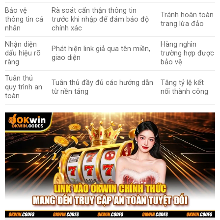
Bảo vệ
Rà soát cẩn thận thông tin
Tránh hoàn toàn
thông tin cá
trước khi nhập để đảm bảo độ
trang lừa đảo
nhân
chính xác
Nhận diện
Hàng nghìn
Phát hiện link giả qua tên miền,
dấu hiệu rõ
trường hợp được
giao diện
ràng
bảo vệ
Tuân thủ
Tuân thủ đầy đủ các hướng dẫn
Tăng tỷ lệ kết
quy trình an
từ nền tảng
nối thành công
toàn