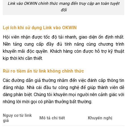
Link vào OKWIN chính thức mang đến truy cập an toàn tuyệt
đối
Lợi ích khi sử dụng Link vào OKWIN
Hội viên nhận được tốc độ tải nhanh, giao diện ổn định nhất.
Nền tảng cung cấp đầy đủ tính năng cùng chương trình
khuyến mãi độc quyền. Khách hàng còn được hỗ trợ kỹ thuật
kịp thời khi cần thiết.
Rủi ro tiềm ẩn từ link không chính thức
Các đường dẫn giả thường nhắm đến việc đánh cắp thông tin
đăng nhập. Nhà cái đầu tư công nghệ để giúp thành viên dễ
dàng phân biệt. Chúng tôi khuyên mọi người nên cảnh giác với
những lời mời gọi có phần thưởng bất thường.
Nguy cơ từ link
Mô tả chi tiết
Khuyến nghị
giả