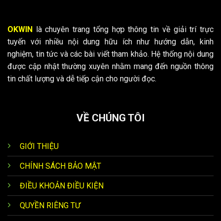
OKWIN
là chuyên trang tổng hợp thông tin về giải trí trực
tuyến với nhiều nội dung hữu ích như hướng dẫn, kinh
nghiệm, tin tức và các bài viết tham khảo. Hệ thống nội dung
được cập nhật thường xuyên nhằm mang đến nguồn thông
tin chất lượng và dễ tiếp cận cho người đọc.
VỀ CHÚNG TÔI
GIỚI THIỆU
CHÍNH SÁCH BẢO MẬT
ĐIỀU KHOẢN ĐIỀU KIỆN
QUYỀN RIÊNG TƯ