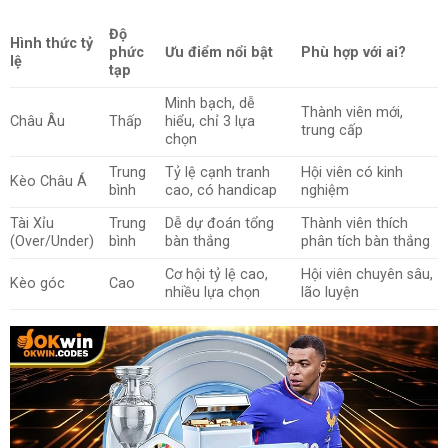
Độ
Hình thức tỷ
phức
Ưu điểm nổi bật
Phù hợp với ai?
lệ
tạp
Minh bạch, dễ
Thành viên mới,
Châu Âu
Thấp
hiểu, chỉ 3 lựa
trung cấp
chọn
Trung
Tỷ lệ cạnh tranh
Hội viên có kinh
Kèo Châu Á
bình
cao, có handicap
nghiệm
Tài Xỉu
Trung
Dễ dự đoán tổng
Thành viên thích
(Over/Under)
bình
bàn thắng
phân tích bàn thắng
Cơ hội tỷ lệ cao,
Hội viên chuyên sâu,
Kèo góc
Cao
nhiều lựa chọn
lão luyện