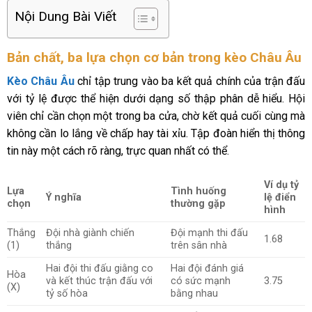
Nội Dung Bài Viết
Bản chất, ba lựa chọn cơ bản trong kèo Châu Âu
Kèo Châu Âu
chỉ tập trung vào ba kết quả chính của trận đấu
với tỷ lệ được thể hiện dưới dạng số thập phân dễ hiểu. Hội
viên chỉ cần chọn một trong ba cửa, chờ kết quả cuối cùng mà
không cần lo lắng về chấp hay tài xỉu. Tập đoàn hiển thị thông
tin này một cách rõ ràng, trực quan nhất có thể.
Ví dụ tỷ
Lựa
Tình huống
Ý nghĩa
lệ điển
chọn
thường gặp
hình
Thắng
Đội nhà giành chiến
Đội mạnh thi đấu
1.68
(1)
thắng
trên sân nhà
Hai đội thi đấu giằng co
Hai đội đánh giá
Hòa
và kết thúc trận đấu với
có sức mạnh
3.75
(X)
tỷ số hòa
bằng nhau