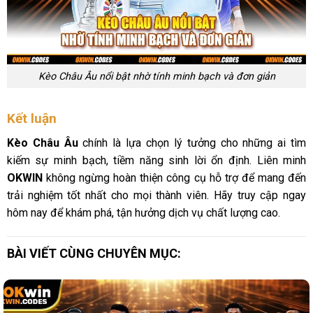
Kèo Châu Âu nổi bật nhờ tính minh bạch và đơn giản
Kết luận
Kèo Châu Âu
chính là lựa chọn lý tưởng cho những ai tìm
kiếm sự minh bạch, tiềm năng sinh lời ổn định. Liên minh
OKWIN
không ngừng hoàn thiện công cụ hỗ trợ để mang đến
trải nghiệm tốt nhất cho mọi thành viên. Hãy truy cập ngay
hôm nay để khám phá, tận hưởng dịch vụ chất lượng cao.
BÀI VIẾT CÙNG CHUYÊN MỤC: