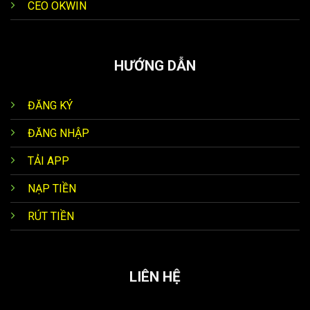
CEO OKWIN
HƯỚNG DẪN
ĐĂNG KÝ
ĐĂNG NHẬP
TẢI APP
NẠP TIỀN
RÚT TIỀN
LIÊN HỆ