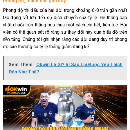
Phong độ, thành tích gần đây
Phong độ thi đấu của hai đội trong khoảng 6-8 trận gần nhất
tác động rất lớn đến sự dịch chuyển của tỷ lệ. Hệ thống cập
nhật chuỗi trận thắng hòa thua một cách chi tiết, liên tục. Hội
viên có thể quan sát rõ ràng sự thay đổi này qua biểu đồ trên
nền tảng. Chúng tôi ghi nhận rằng các đội đang duy trì phong
độ cao thường có tỷ lệ thắng giảm đáng kể.
Xem Thêm:
Okwin Là Gì? Vì Sao Lại Được Yêu Thích
Đến Như Thế?