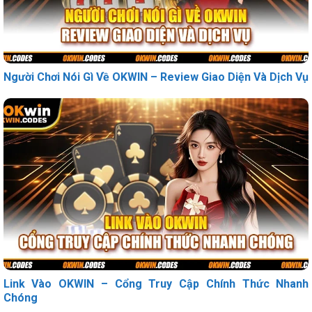
Người Chơi Nói Gì Về OKWIN – Review Giao Diện Và Dịch Vụ
Link Vào OKWIN – Cổng Truy Cập Chính Thức Nhanh
Chóng