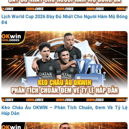
Lịch World Cup 2026 Đầy Đủ Nhất Cho Người Hâm Mộ Bóng
Đá
Kèo Châu Âu OKWIN – Phân Tích Chuẩn, Đem Về Tỷ Lệ
Hấp Dẫn