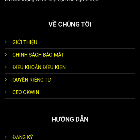
VỀ CHÚNG TÔI
GIỚI THIỆU
CHÍNH SÁCH BẢO MẬT
ĐIỀU KHOẢN ĐIỀU KIỆN
QUYỀN RIÊNG TƯ
CEO OKWIN
HƯỚNG DẪN
ĐĂNG KÝ