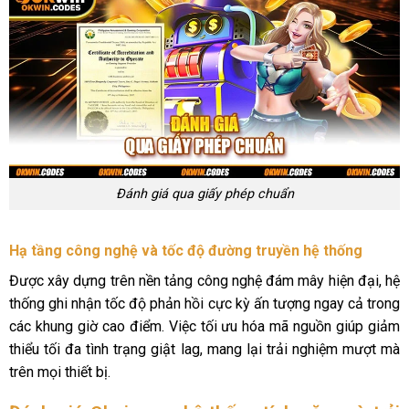
Đánh giá qua giấy phép chuẩn
Hạ tầng công nghệ và tốc độ đường truyền hệ thống
Được xây dựng trên nền tảng công nghệ đám mây hiện đại, hệ
thống ghi nhận tốc độ phản hồi cực kỳ ấn tượng ngay cả trong
các khung giờ cao điểm. Việc tối ưu hóa mã nguồn giúp giảm
thiểu tối đa tình trạng giật lag, mang lại trải nghiệm mượt mà
trên mọi thiết bị.