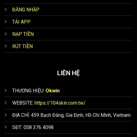
ĐĂNG NHẬP
TẢI APP
NẠP TIỀN
RÚT TIỀN
LIÊN HỆ
THƯƠNG HIỆU:
Okwin
WEBSITE:
https://104skin.com.tw/
ĐỊA CHỈ:
459 Bạch Đằng, Gia Định, Hồ Chí Minh, Vietnam
SĐT:
058 376 4098