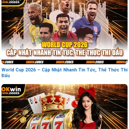
World Cup 2026 – Cập Nhật Nhanh Tin Tức, Thể Thức Thi
Đấu