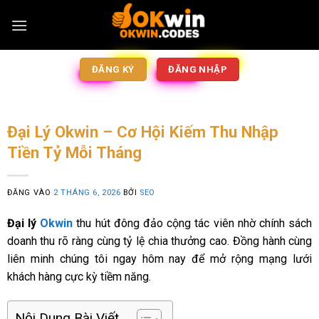
ĐĂNG KÝ
ĐĂNG NHẬP
Đại Lý Okwin – Cơ Hội Kiếm Thu Nhập
Tiền Tỷ Mỗi Tháng
ĐĂNG VÀO
2 THÁNG 6, 2026
BỞI
SEO
Đại lý
Okwin
thu hút đông đảo cộng tác viên nhờ chính sách
doanh thu rõ ràng cùng tỷ lệ chia thưởng cao. Đồng hành cùng
liên minh chúng tôi ngay hôm nay để mở rộng mạng lưới
khách hàng cực kỳ tiềm năng.
Nội Dung Bài Viết