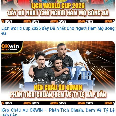
Lịch World Cup 2026 Đầy Đủ Nhất Cho Người Hâm Mộ Bóng
Đá
Kèo Châu Âu OKWIN – Phân Tích Chuẩn, Đem Về Tỷ Lệ
Hấp Dẫn