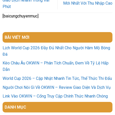
Giao Dịch Nhanh Trong Vài
Mới Nhất Với Thu Nhập Cao
Phút
[baicungchuyenmuc]
BÀI VIẾT MỚI
Lịch World Cup 2026 Đầy Đủ Nhất Cho Người Hâm Mộ Bóng
Đá
Kèo Châu Âu OKWIN – Phân Tích Chuẩn, Đem Về Tỷ Lệ Hấp
Dẫn
World Cup 2026 – Cập Nhật Nhanh Tin Tức, Thể Thức Thi Đấu
Người Chơi Nói Gì Về OKWIN – Review Giao Diện Và Dịch Vụ
Link Vào OKWIN – Cổng Truy Cập Chính Thức Nhanh Chóng
DANH MỤC