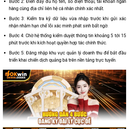
Bước 2: Điền đầy đủ họ tên, số điện thoại, tài khoản ngân
hàng cùng địa chỉ liên hệ cá nhân chính xác nhất.
Bước 3: Kiểm tra kỹ dữ liệu vừa nhập trước khi gửi xác
nhận nhằm hạn chế lỗi xác minh phát sinh bất ngờ.
Bước 4: Chờ hệ thống kiểm duyệt thông tin khoảng 5 tới 15
phút trước khi kích hoạt quyền hợp tác chính thức.
Bước 5: Đăng nhập khu vực quản lý doanh thu để bắt đầu
triển khai chiến dịch quảng bá trên nền tảng trực tuyến.