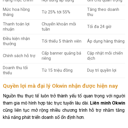
Hạng mục chính
Nội dung áp dụng
Ghi chú quan trọng
Mức hoa hồng
Tăng theo doanh
Từ 25% tới 55%
tháng
thu
Thanh toán lợi
Chuyển khoản mỗi
Tối đa 24 giờ
nhuận
tuần
Điều kiện nhận
Tối thiểu 5 thành viên
Áp dụng hàng tháng
thưởng
Cấp banner quảng bá
Cập nhật mỗi chiến
Chính sách hỗ trợ
riêng
dịch
Doanh thu tối
Từ 15 triệu đồng
Duy trì quyền lợi
thiểu
Quyền lợi mà đại lý Okwin nhận được hiện nay
Nguồn thu thực tế luôn trở thành yếu tố quan trọng với người
tham gia mô hình hợp tác trực tuyến lâu dài.
Liên minh Okwin
cũng liên tục mở rộng nhiều chương trình hỗ trợ nhằm tăng
khả năng phát triển doanh số ổn định hơn.